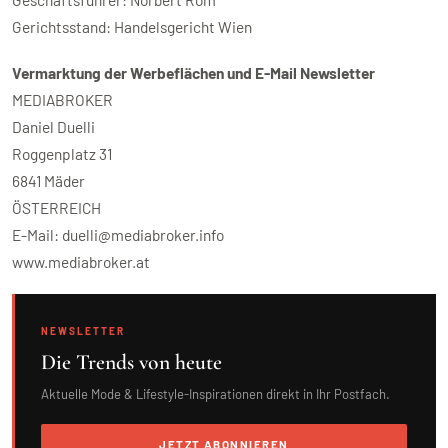
Gerichtsstand: Handelsgericht Wien
Vermarktung der Werbeflächen und E-Mail Newsletter
MEDIABROKER
Daniel Duelli
Roggenplatz 31
6841 Mäder
ÖSTERREICH
E-Mail: duelli@mediabroker.info
www.mediabroker.at
NEWSLETTER
Die Trends von heute
Aktuelle Mode & Lifestyle-Inspirationen direkt in Ihr Postfach.
JETZT ABONNIEREN